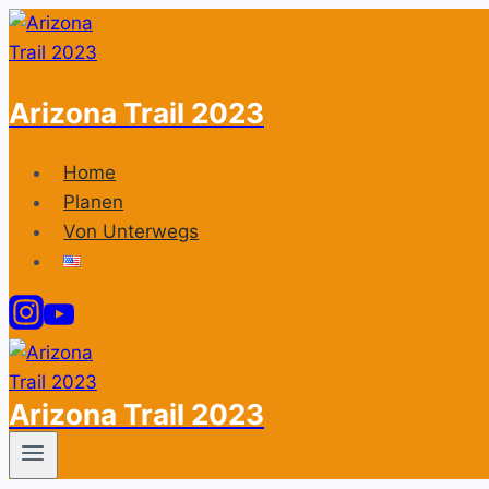
Zum
Inhalt
springen
Arizona Trail 2023
Home
Planen
Von Unterwegs
Arizona Trail 2023